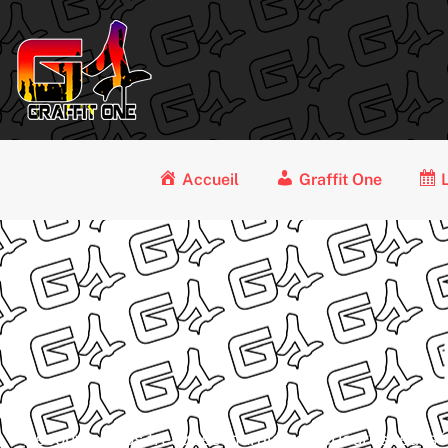
Accueil
Graffit One
Découvrez nos fresques murales extérieures réalisée