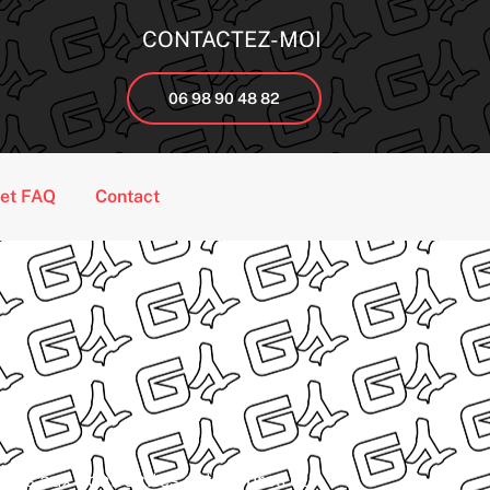
CONTACTEZ-MOI
06 98 90 48 82
 et FAQ
Contact
ées aux contraintes extérieures et