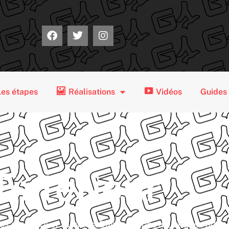
Les étapes
Réalisations
Vidéos
Guides
Extérieur
s sur murs et façades. Des créations artistiques adapt