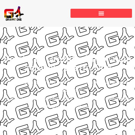
Peintures Graffiti – Decoration
aerosol – Graffit One
Vous êtes à la recherche d’un graffeur professionnel à
Montpellier ?
Je suis à votre disposition pour vos projets de décoration
à l’aérosol sur mesure.